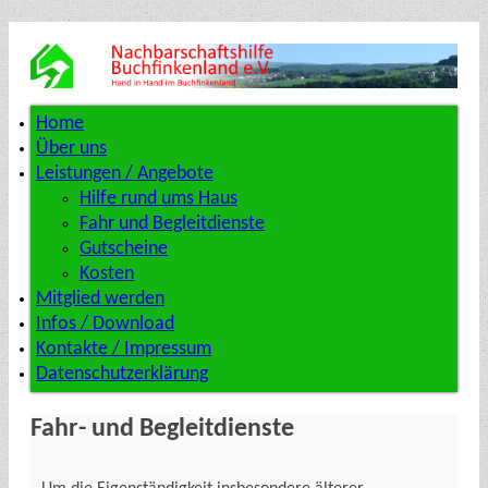
Home
Über uns
Leistungen / Angebote
Hilfe rund ums Haus
Fahr und Begleitdienste
Gutscheine
Kosten
Mitglied werden
Infos / Download
Kontakte / Impressum
Datenschutzerklärung
Fahr- und Begleitdienste